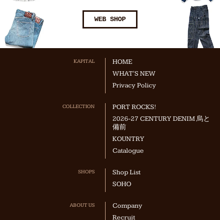
WEB SHOP
KAPITAL
HOME
WHAT'S NEW
Privacy Policy
COLLECTION
PORT ROCKS!
2026-27 CENTURY DENIM 烏と
備前
KOUNTRY
Catalogue
SHOPS
Shop List
SOHO
ABOUT US
Company
Recruit