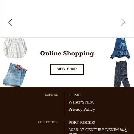
Online Shopping
WEB SHOP
KAPITAL
HOME
WHAT'S NEW
Privacy Policy
COLLECTION
PORT ROCKS!
2026-27 CENTURY DENIM 烏と