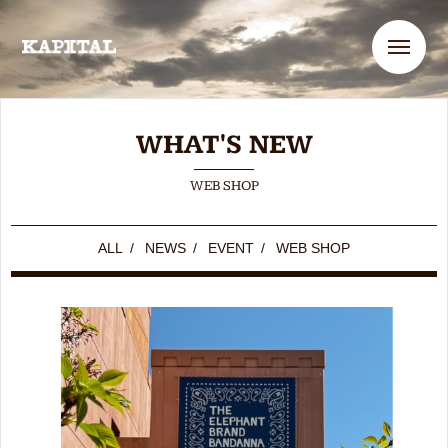
Me
WHAT'S NEW
WEB SHOP
ALL
/
NEWS
/
EVENT
/
WEB SHOP